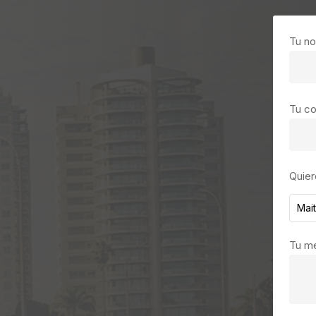
Tu n
Tu co
Quier
Mai
Tu me