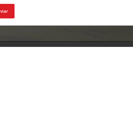
¡Contactanos!
+598 093 772 409
www.acsa.com.uy